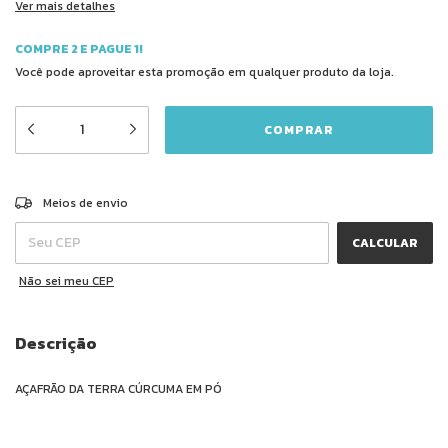
Ver mais detalhes
COMPRE 2 E PAGUE 1!
Você pode aproveitar esta promoção em qualquer produto da loja.
ALTERAR CEP
Entregas para o CEP:
Meios de envio
CALCULAR
Não sei meu CEP
Descrição
AÇAFRÃO DA TERRA CÚRCUMA EM PÓ