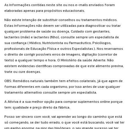
As informações contidas neste site ou nos e-mails enviados foram
elaboradas apenas para propósitos educacionais.
Não existe intenção de substituir conselhos ou tratamentos médicos.
Estas informações não devem ser utilizadas para diagnosticar ou tratar
qualquer problema de saúde ou doença, Cuidado com gestantes,
lactantes (mãe) e lactantes (filho), consulte sempre um especialista de
sua confiança ( Médico, Nutricionista ou Farmacêutico, Psicólogos,
profissionais de Educação Física e outros Especialistas ). Nos reservamos
o direito de corrigir possíveis erros de imagens, digitação (corretor de
texto) a qualquer tempo e hora. O Ministério da saúde Adverte: Não
existem evidencias cientificas comprovadas de que este alimento previna,
trate ou cure doenças.
OBS: Remédios naturais também tem efeitos colaterais, já que agem de
formas diferentes em cada organismo, por isso antes de usar qualquer
tratamento alternativo consulte sempre um especialista.
A Ativiva é a sua melhor opção para comprar suplementos online porque
tem: qualidade e preço direto da fábrica.
Posso ser sincero com você, vai aprender ao longo do caminho que está
só começando, se der tudo errado, o que você está buscando, você vai ter
um ganho enorme, na pior das hipóteses, o seu grande sucesso vai ter