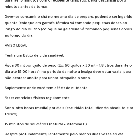
durante 15 minutos com o recipiente tampado. Deixe descansar por 5
minutos antes de tomar.
Deve-se consumir o chá no mesmo dia de preparo, podendo ser ingerido
quente (coloque em garrafa térmica vá tomando pequenas doses ao
longo do dia ou frio (coloque na geladeira vá tomando pequenas doses
ao longo do dia.
AVISO LEGAL
Tenha um Estilo de vida saudável.
Água 30 ml por quilo de peso (Ex: 60 quilos x 30 ml = 1,8 litros durante o
dia até 18:00 horas), no período da noite a bexiga deve estar vazia, para
não acordar anoite para urinar, atrapalha o sono.
Suplemente onde você tem déficit de nutriente.
Fazer exercícios físicos regularmente
Sono, oito horas (media) por dia = (escuridão total, silencio absoluto e ar
fresco).
15 minutos de sol diários (natural = Vitamina D).
Respire profundamente, lentamente pelo menos duas vezes ao dia