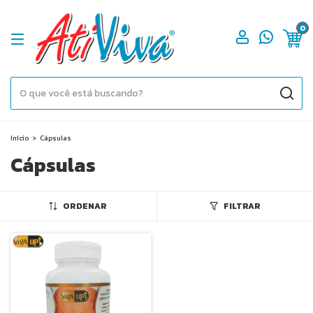
0
Início
>
Cápsulas
Cápsulas
ORDENAR
FILTRAR