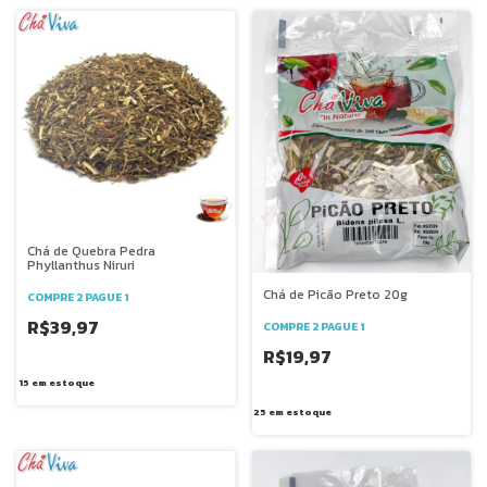
Chá de Quebra Pedra
Phyllanthus Niruri
Chá de Picão Preto 20g
COMPRE 2 PAGUE 1
R$39,97
COMPRE 2 PAGUE 1
R$19,97
15
em estoque
25
em estoque