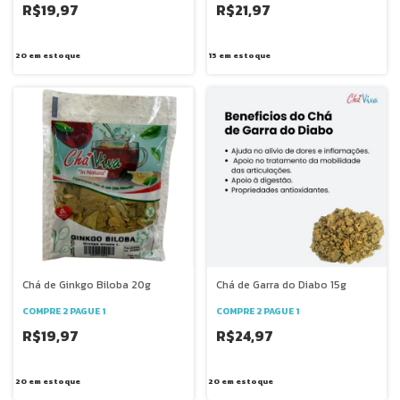
R$19,97
R$21,97
20
em estoque
15
em estoque
Chá de Ginkgo Biloba 20g
Chá de Garra do Diabo 15g
COMPRE 2 PAGUE 1
COMPRE 2 PAGUE 1
R$19,97
R$24,97
20
em estoque
20
em estoque