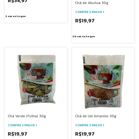
R$34,97
Chá de Abutua 30g
COMPRE 2 PAGUE 1
3
em estoque
R$19,97
20
em estoque
Chá Verde (folha) 30g
Chá de Uxi Amarelo 30g
COMPRE 2 PAGUE 1
COMPRE 2 PAGUE 1
R$19,97
R$19,97